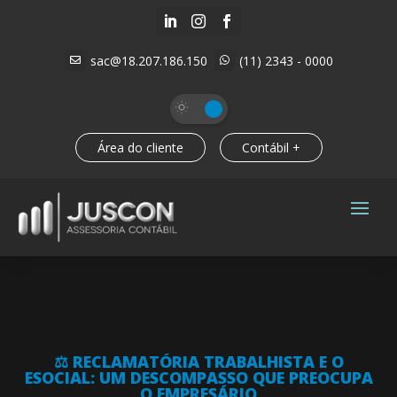



sac@18.207.186.150
(11) 2343 - 0000


Área do cliente
Contábil +
⚖️ RECLAMATÓRIA TRABALHISTA E O
ESOCIAL: UM DESCOMPASSO QUE PREOCUPA
O EMPRESÁRIO