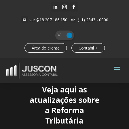



sac@18.207.186.150
(11) 2343 - 0000


Área do cliente
Contábil +
Veja aqui as
atualizações sobre
a Reforma
Tributária