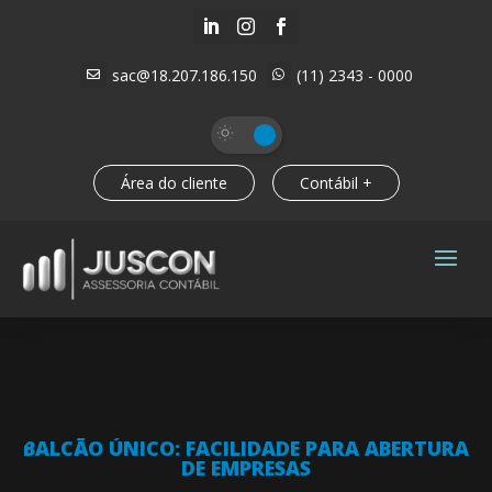



sac@18.207.186.150
(11) 2343 - 0000


Área do cliente
Contábil +
BALCÃO ÚNICO: FACILIDADE PARA ABERTURA
DE EMPRESAS