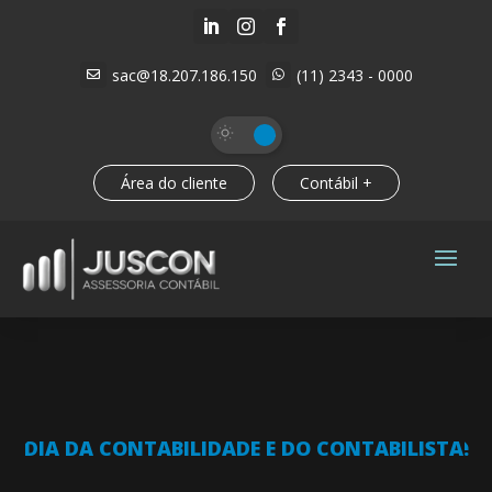



sac@18.207.186.150
(11) 2343 - 0000


Área do cliente
Contábil +
DIA DA CONTABILIDADE E DO CONTABILISTA!