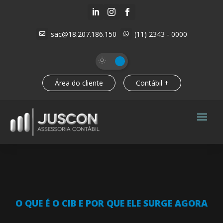



sac@18.207.186.150
(11) 2343 - 0000


Área do cliente
Contábil +
O QUE É O CIB E POR QUE ELE SURGE AGORA