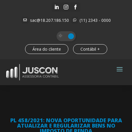



sac@18.207.186.150
(11) 2343 - 0000


Área do cliente
Contábil +
PL 458/2021: NOVA OPORTUNIDADE PARA
ATUALIZAR E REGULARIZAR BENS NO
IMPOSTO DE RENDA