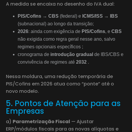
A medida se encaixa no desenho do IVA dual:
PIS/Cofins → CBS
(federal) e
ICMS/ISS → IBS
(subnacional) ao longo da transição;
2026
: ainda com exigência de
PIS/Cofins
, e
CBS
não exigida como regra geral nesse ano, salvo
regimes opcionais específicos ;
cronograma de
introdução gradual
de IBS/CBS e
convivência de regimes até
2032
.
Nessa moldura, uma redução temporária de
PIS/Cofins em 2026 atua como “ponte” até o
novo modelo.
5. Pontos de Atenção para as
Empresas
a)
Parametrização Fiscal
— Ajustar
ERP/módulos fiscais para as novas alíquotas e