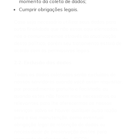
momento da coleta de dados;
Cumprir obrigações legais.
Caso seja necessário utilizar seus dados para
outra finalidade que não estas aqui elencadas,
nós o comunicaremos através da atualização
desta política, porém seu tratamento estará de
acordo com os permissivos legais.
2.2. Exclusão dos dados
Todos os dados coletados serão excluídos de
nossos servidores quando você assim requisitar,
por procedimento gratuito e facilitado, ou
quando estes não forem mais necessários ou
relevantes para lhe oferecermos os nossos
serviços, salvo se houver qualquer outra razão
para a sua manutenção, como eventual
obrigação legal de retenção de dados ou
necessidade de preservação destes para
resguardo de direitos da JUSCON.