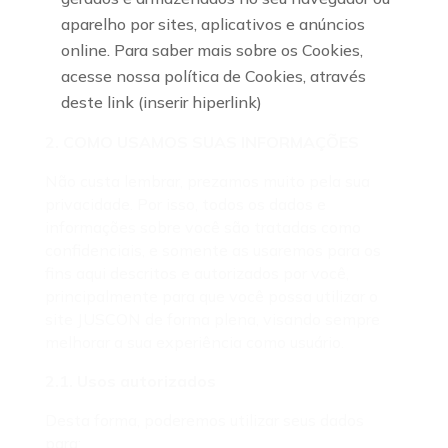
aparelho por sites, aplicativos e anúncios
online. Para saber mais sobre os Cookies,
acesse nossa política de Cookies, através
deste link (inserir hiperlink)
2. COMO USAMOS SUAS INFORMAÇÕES
Não custa lembrar, prezamos muito pela sua
privacidade. Por isso, todos os dados e
informações sobre você são tratadas como
confidenciais, e somente as usaremos para os
fins aqui descritos e autorizados por você,
principalmente para que você possa utilizar o
site JUSCON de forma plena, visando sempre
melhorar a sua experiência como usuário.
2.1. Usos autorizados
Desta forma, poderemos utilizar seus dados
para: