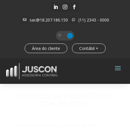



sac@18.207.186.150
(11) 2343 - 0000


Área do cliente
Contábil +
POLÍTICA DE PRIVACIDADE
DA JUSCON
Última Atualização: 31 de maio de 2021