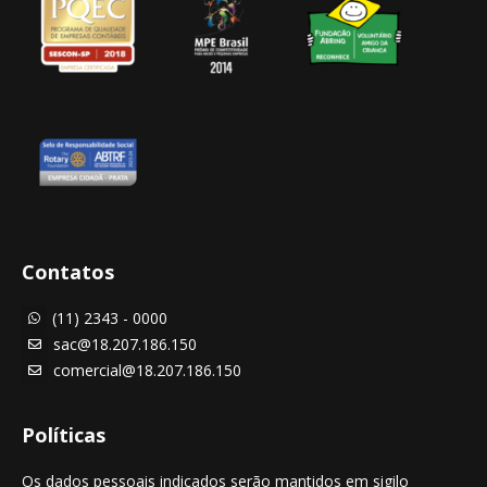
Contatos
(11) 2343 - 0000

sac@18.207.186.150

comercial@18.207.186.150

Políticas
Os dados pessoais indicados serão mantidos em sigilo