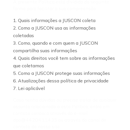
A presente Política está dividida da seguinte
forma para facilitar a sua compreensão:
Quais informações a JUSCON coleta
Como a JUSCON usa as informações
coletadas
Como, quando e com quem a JUSCON
compartilha suas informações
Quais direitos você tem sobre as informações
que coletamos
Como a JUSCON protege suas informações
Atualizações dessa política de privacidade
Lei aplicável
Caso tenha dúvidas ou precise tratar de qualquer
assunto relacionado a esta Política, entre em
contato conosco através do e-mail:
dpo@44.204.114.35 ou através do canal de
contato do nosso site.