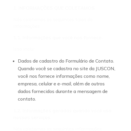
1. INFORMAÇÕES QUE COLETAMOS
Nós coletamos os seguintes tipos de
informações:
1.1. Informações que você nos fornece.
Isso inclui:
Dados de cadastro do Formulário de Contato.
Quando você se cadastra no site da JUSCON,
você nos fornece informações como nome,
empresa, celular e e-mail, além de outros
dados fornecidos durante a mensagem de
contato.
1.2. Informações geradas quando você usa
nossos serviços.
Nós coletamos as seguintes informações