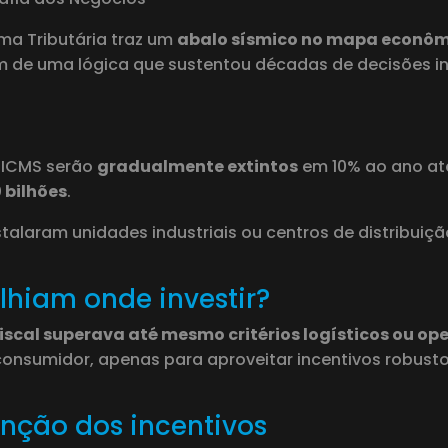
ma Tributária traz um
abalo sísmico no mapa econôm
m de uma lógica que sustentou décadas de decisões ind
e ICMS serão
gradualmente extintos
em 10% ao ano até
 bilhões
.
talaram unidades industriais ou centros de distribui
hiam onde investir?
fiscal superava até mesmo critérios logísticos ou op
consumidor, apenas para aproveitar incentivos robustos
tinção dos incentivos