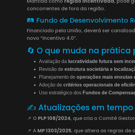
Mantida como
região incentivada
, pode g
concorrentes de fora da região.
🛤️ Fundo de Desenvolvimento R
Financiado pela União, deverá ser canaliza
novo “incentivo 4.0”.
🔄 O que muda na prática
Avaliação da
lucratividade futura sem ince
Revisão de
estrutura societária e localiza
Planejamento de
operações mais enxutas 
Adoção de
critérios operacionais de eficiê
Uso estratégico dos
Fundos de Compensaç
✍️ Atualizações em tempo 
📌 O
PLP 108/2024
, que cria o Comitê Gesto
📌 A
MP 1303/2025
, que altera as regras de