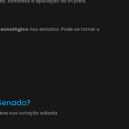
is, somados à aplicação do IPI para
tecnológico
nos estados. Pode se tornar o
 Senado?
eve sua votação adiada.