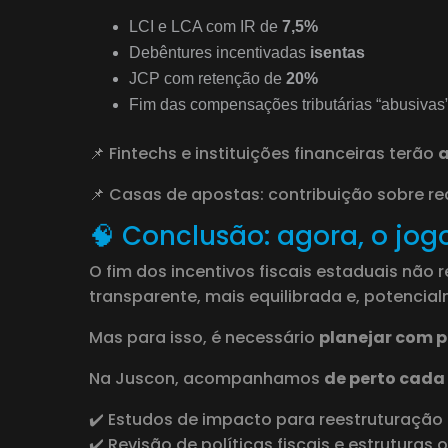
LCI e LCA com IR de
7,5%
Debêntures incentivadas
isentas
JCP com retenção de
20%
Fim das compensações tributárias “abusivas
📌 Fintechs e instituições financeiras terão
a
📌 Casas de apostas: contribuição sobre re
🧠 Conclusão: agora, o jog
O fim dos incentivos fiscais estaduais não
transparente, mais equilibrada e, potencial
Mas para isso, é necessário
planejar com 
Na Juscon, acompanhamos
de perto cada
✔️ Estudos de impacto para reestruturação
✔️ Revisão de políticas fiscais e estruturas