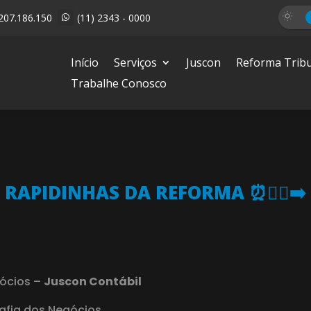
207.186.150
(11) 2343 - 0000

Início
Serviços
Juscon
Reforma Tribu
Trabalhe Conosco
RAPIDINHAS DA REFORMA ⏰🏃‍♂️‍➡️
gócios –
Juscon Contábil
rafia dos Negócios