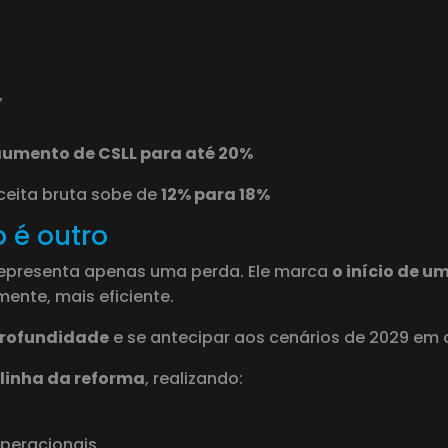
”
umento de CSLL para até 20%
ceita bruta sobe de
12% para 18%
o é outro
 representa apenas uma perda. Ele marca
o início de 
mente, mais eficiente.
profundidade
e se antecipar aos cenários de 2029 em 
 linha da reforma
, realizando:
 operacionais