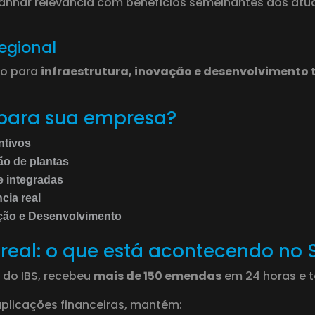
anhar relevância com benefícios semelhantes aos atua
egional
do para
infraestrutura, inovação e desenvolvimento 
 para sua empresa?
ntivos
ção de plantas
e integradas
ncia real
ão e Desenvolvimento
real: o que está acontecendo no
r do IBS, recebeu
mais de 150 emendas
em 24 horas e t
 aplicações financeiras, mantém: