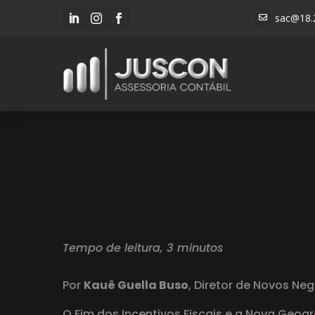
sac@18.




Tempo de leitura, 3 minutos
Por
Kauê Guella Buso
, Diretor de Novos Ne
O Fim dos Incentivos Fiscais e a Nova Geog