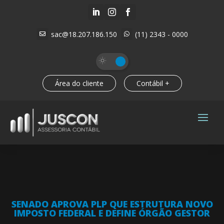



sac@18.207.186.150
(11) 2343 - 0000


Área do cliente
Contábil +
SENADO APROVA PLP QUE ESTRUTURA NOVO
IMPOSTO FEDERAL E DEFINE ÓRGÃO GESTOR