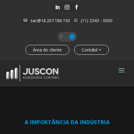



sac@18.207.186.150
(11) 2343 - 0000


Área do cliente
Contábil +
A IMPORTÂNCIA DA INDÚSTRIA