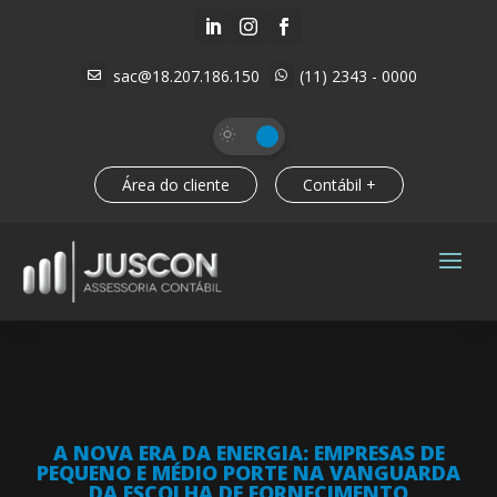



sac@18.207.186.150
(11) 2343 - 0000


Área do cliente
Contábil +
A NOVA ERA DA ENERGIA: EMPRESAS DE
PEQUENO E MÉDIO PORTE NA VANGUARDA
DA ESCOLHA DE FORNECIMENTO