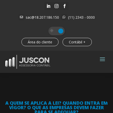



sac@18.207.186.150
(11) 2343 - 0000


Área do cliente
Contábil +
A QUEM SE APLICA A LEI? QUANDO ENTRA EM
VIGOR? O QUE AS EMPRESAS DEVEM FAZER
PARA SE ADEQUAR?