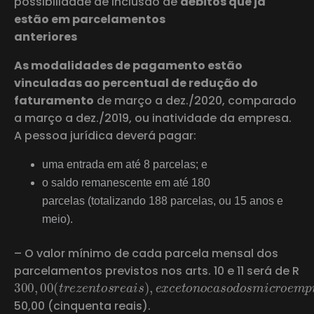
possibilidade de inclusão de
débitos que já
estão em parcelamentos
anteriores
As modalidades de pagamento estão
vinculadas ao percentual de redução do
faturamento
de março a dez./2020, comparado
a março a dez./2019, ou inatividade da empresa.
A pessoa jurídica deverá pagar:
uma entrada em até 8 parcelas; e
o saldo remanescente em até 180
parcelas (totalizando 188 parcelas, ou 15 anos e
meio).
– O valor mínimo de cada parcela mensal dos
parcelamentos previstos nos arts. 10 e 11 será de R
300
,
00
(
t
r
e
z
e
n
t
o
s
r
e
a
i
s
)
,
e
x
c
e
t
o
n
o
c
a
s
o
d
o
s
m
i
50,00 (cinquenta reais).