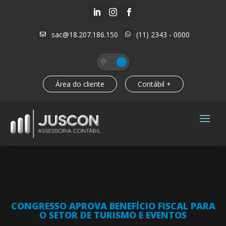



sac@18.207.186.150
(11) 2343 - 0000


Área do cliente
Contábil +
CONGRESSO APROVA BENEFÍCIO FISCAL PARA
O SETOR DE TURISMO E EVENTOS