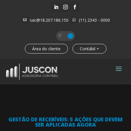



sac@18.207.186.150
(11) 2343 - 0000


Área do cliente
Contábil +
GESTÃO DE RECEBÍVEIS: 5 AÇÕES QUE DEVEM
SER APLICADAS AGORA