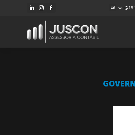
sac@18.




GOVERN