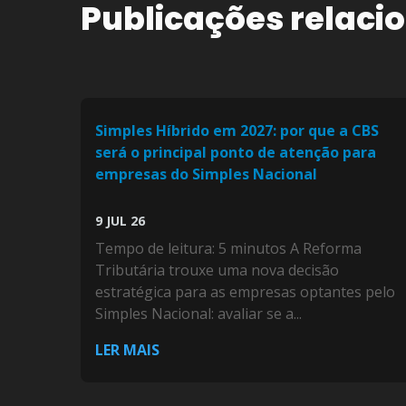
Publicações relaci
Simples Híbrido em 2027: por que a CBS
será o principal ponto de atenção para
empresas do Simples Nacional
9 JUL 26
Tempo de leitura: 5 minutos A Reforma
Tributária trouxe uma nova decisão
estratégica para as empresas optantes pelo
Simples Nacional: avaliar se a...
LER MAIS