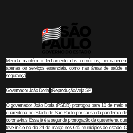
Medida mantém o fechamento dos comércios; permanecem
apenas os serviços essenciais, como nas áreas de saúde e
segurança
Governador João Doria
(Reprodução/Veja SP)
O governador João Doria (PSDB) prorrogou para 10 de maio a
quarentena no estado de São Paulo por causa da pandemia de
coronavírus. Essa já é a segunda prorrogação da quarentena, que
teve início no dia 24 de março nos 645 municípios do estado. O