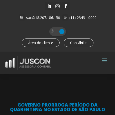



sac@18.207.186.150
(11) 2343 - 0000


Área do cliente
Contábil +
GOVERNO PRORROGA PERÍODO DA
QUARENTENA NO ESTADO DE SÃO PAULO