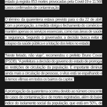
estado já registra 853 mortes provocadas pela Covid-19 e 11.568
casos confirmados de contaminação.
O término da quarentena estava previsto para o dia 22 de abril.
Com a prorrogação, a medida obriga o fechamento do comércio e
mantém apenas os serviços essenciais, como nas áreas de saúde
e segurança. Segundo o governador, a decisão busca evitar o
colapso da saúde pública e a lotação dos leitos no estado.
“Neste feriado, não viaje”, recomendou o prefeito Bruno Covas
(PSDB). “A prefeitura a decisão do governo do estado de prorrogar
as restrições de circulação da população. É importante diminuir
ainda mais a circulação de pessoas, o vírus está se espalhando e
já temos vítimas em todos os bairros da capital.”
A prorrogação da quarentena ocorreu devido ao número crescente
de casos de contaminação e de mortes registradas, além do baixo
índice do isolamento social da população, que está em 50%, de