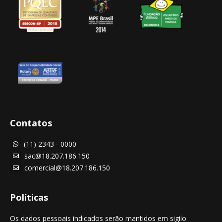
Contatos
(11) 2343 - 0000

sac@18.207.186.150

comercial@18.207.186.150

Políticas
Os dados pessoais indicados serão mantidos em sigilo