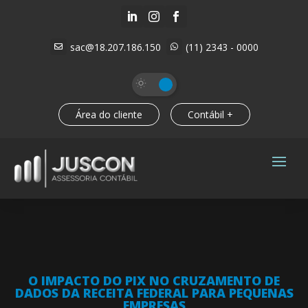



sac@18.207.186.150
(11) 2343 - 0000


Área do cliente
Contábil +
O IMPACTO DO PIX NO CRUZAMENTO DE
DADOS DA RECEITA FEDERAL PARA PEQUENAS
EMPRESAS