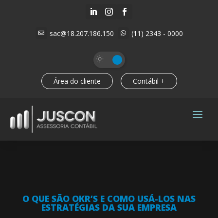



sac@18.207.186.150
(11) 2343 - 0000


Área do cliente
Contábil +
O QUE SÃO OKR’S E COMO USÁ-LOS NAS
ESTRATÉGIAS DA SUA EMPRESA