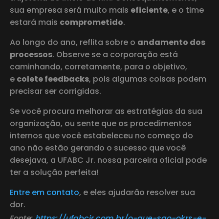
sua empresa será muito mais
eficiente
, e o time
estará mais
comprometido
.
Ao longo do ano, reflita sobre o
andamento dos
processos
. Observe se a corporação está
caminhando, corretamente, para o objetivo,
e
colete feedbacks
, pois algumas coisas podem
precisar ser corrigidas.
Se você procura melhorar as estratégias da sua
organização, ou sente que os procedimentos
internos que você estabeleceu no começo do
ano não estão gerando o sucesso que você
desejava, a UFABC Jr. nossa parceira oficial pode
ter a solução perfeita!
Entre em contato
, e eles ajudarão resolver sua
dor.
Fonte:
https://ufabcjr.com.br/o-que-sao-okrs-e-