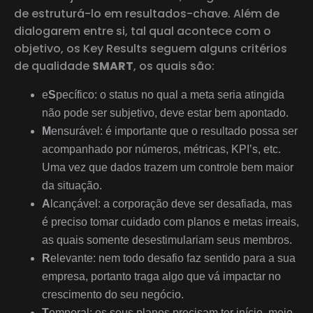
de estruturá-lo em resultados-chave. Além de
dialogarem entre si, tal qual acontece com o
objetivo, os Key Results seguem alguns critérios
de qualidade
SMART
, os quais são:
e
S
pecífico: o status no qual a meta seria atingida
não pode ser subjetivo, deve estar bem apontado.
M
ensurável: é importante que o resultado possa ser
acompanhado por números, métricas, KPI’s, etc.
Uma vez que dados trazem um controle bem maior
da situação.
A
lcançável: a corporação deve ser desafiada, mas
é preciso tomar cuidado com planos e metas irreais,
as quais somente desestimulariam seus membros.
R
elevante: nem todo desafio faz sentido para a sua
empresa, portanto traga algo que vá impactar no
crescimento do seu negócio.
T
emporal: os seus planos precisam ter início, meio