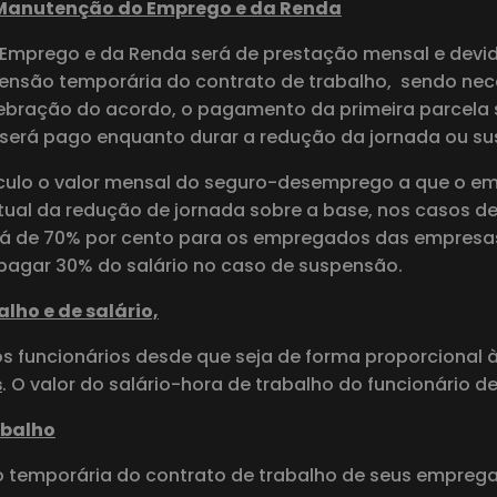
 Manutenção do Emprego e da Renda
Emprego e da Renda será de prestação mensal e devido
pensão temporária do contrato de trabalho, sendo nec
lebração do acordo, o pagamento da primeira parcela 
 será pago enquanto durar a redução da jornada ou su
culo o valor mensal do seguro-desemprego a que o emp
tual da redução de jornada sobre a base, nos casos 
rá de 70% por cento para os empregados das empresas
 pagar 30% do salário no caso de suspensão.
lho e de salário,
s funcionários desde que seja de forma proporcional à
s
. O valor do salário-hora de trabalho do funcionário d
abalho
 temporária do contrato de trabalho de seus empreg