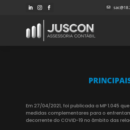
sac@18.




PRINCIPAI
Em 27/04/2021, foi publicada a MP 1.045 q
medidas complementares para o enfrentame
decorrente do COVID-19 no âmbito das rela