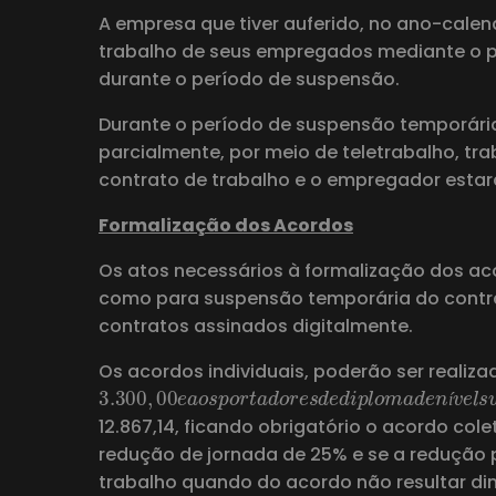
A empresa que tiver auferido, no ano-calen
trabalho de seus empregados mediante o p
durante o período de suspensão.
Durante o período de suspensão temporária
parcialmente, por meio de teletrabalho, tr
contrato de trabalho e o empregador estará
Formalização dos Acordos
Os atos necessários à formalização dos aco
como para suspensão temporária do contrato
contratos assinados digitalmente.
Os acordos individuais, poderão ser realiz
3.300
,
00
e
a
o
s
p
o
r
t
a
d
o
r
e
s
d
e
d
i
p
l
o
m
a
d
í
12.867,14, ficando obrigatório o acordo co
redução de jornada de 25% e se a redução 
trabalho quando do acordo não resultar dim