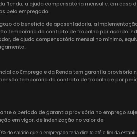
a Renda, a ajuda compensatória mensal e, em caso de 
as pelo empregado.
ozo do benefício de aposentadoria, a implementação
são temporária do contrato de trabalho por acordo ind
or, de ajuda compensatória mensal no mínimo, equiv
pagamento.
cial do Emprego e da Renda tem garantia provisória 
uspensão temporária do contrato de trabalho e por per
rante o período de garantia provisória no emprego s
ação em vigor, de indenização no valor de:
0% do salário que o empregado teria direito até o fim da estabil