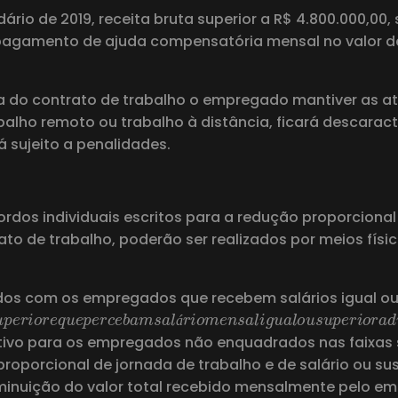
dário de 2019, receita bruta superior a R$ 4.800.000,0
agamento de ajuda compensatória mensal no valor de
 do contrato de trabalho o empregado mantiver as ati
abalho remoto ou trabalho à distância, ficará descara
 sujeito a penalidades.
rdos individuais escritos para a redução proporcional 
 de trabalho, poderão ser realizados por meios físicos
ados com os empregados que recebem salários igual ou i
e
n
í
v
e
l
s
u
p
e
r
i
o
r
e
q
u
e
p
e
r
c
e
b
a
m
s
a
l
á
r
i
o
m
e
n
s
a
l
i
g
u
á
letivo para os empregados não enquadrados nas faixas 
proporcional de jornada de trabalho e de salário ou s
inuição do valor total recebido mensalmente pelo emp