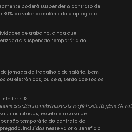
0, somente poderá suspender o contrato de
 30% do valor do salário do empregado
vidades de trabalho, ainda que
cterizada a suspensão temporária do
de jornada de trabalho e de salário, bem
 ou eletrônicos, ou seja, serão aceitos os
nferior a R
a
l
o
u
s
u
p
e
r
i
o
r
a
d
u
a
s
v
e
z
e
s
o
l
i
m
i
t
e
m
á
x
i
m
o
d
o
s
b
e
á
í
salarias citadas, exceto em caso de
uspensão temporária do contrato de
regado, incluídos neste valor o Benefício