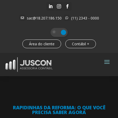



sac@18.207.186.150
(11) 2343 - 0000


Área do cliente
Contábil +
RAPIDINHAS DA REFORMA: O QUE VOCÊ
PRECISA SABER AGORA