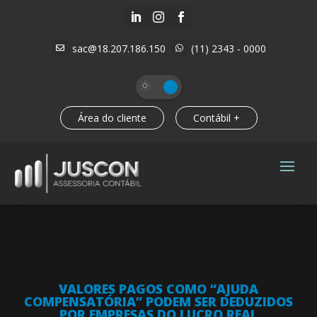



sac@18.207.186.150
(11) 2343 - 0000


Área do cliente
Contábil +
VALORES PAGOS COMO “AJUDA
COMPENSATÓRIA” PODEM SER DEDUZIDOS
POR EMPRESAS DO LUCRO REAL