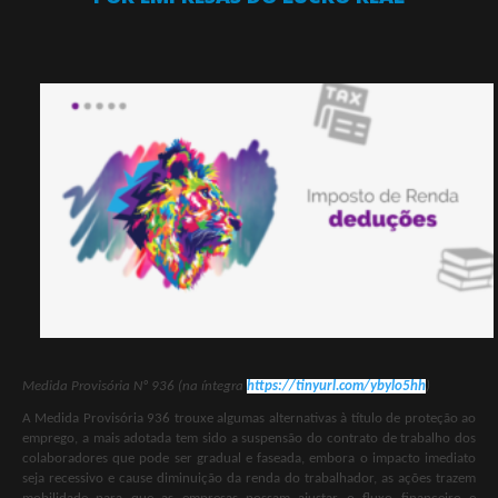
Medida Provisória Nº 936
(na íntegra
https://tinyurl.com/ybylo5hh
)
A Medida Provisória 936 trouxe algumas alternativas à título de proteção ao
emprego, a mais adotada tem sido a suspensão do contrato de trabalho dos
colaboradores que pode ser gradual e faseada, embora o impacto imediato
seja recessivo e cause diminuição da renda do trabalhador, as ações trazem