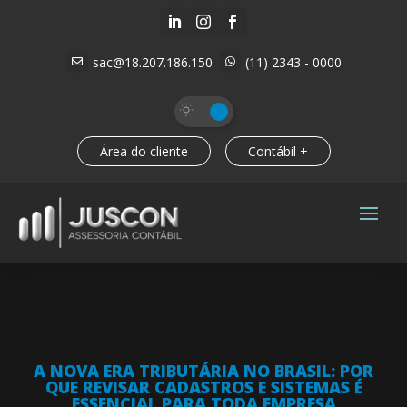



sac@18.207.186.150
(11) 2343 - 0000


Área do cliente
Contábil +
A NOVA ERA TRIBUTÁRIA NO BRASIL: POR
QUE REVISAR CADASTROS E SISTEMAS É
ESSENCIAL PARA TODA EMPRESA