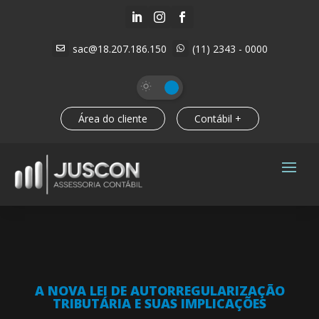



sac@18.207.186.150
(11) 2343 - 0000


Área do cliente
Contábil +
A NOVA LEI DE AUTORREGULARIZAÇÃO
TRIBUTÁRIA E SUAS IMPLICAÇÕES