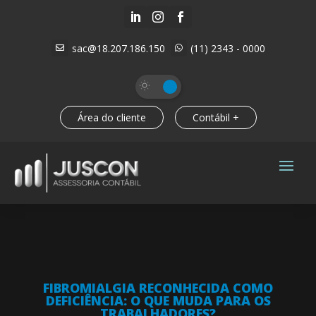



sac@18.207.186.150
(11) 2343 - 0000


Área do cliente
Contábil +
FIBROMIALGIA RECONHECIDA COMO
DEFICIÊNCIA: O QUE MUDA PARA OS
TRABALHADORES?