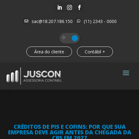



sac@18.207.186.150
(11) 2343 - 0000


Área do cliente
Contábil +
CRÉDITOS DE PIS E COFINS: POR QUE SUA
EMPRESA DEVE AGIR ANTES DA CHEGADA DA
CBS EM 2027