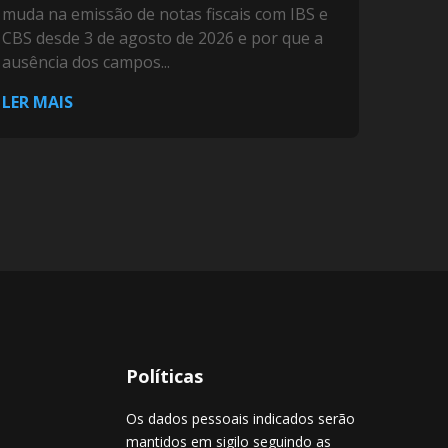
muda na emissão de notas fiscais com IBS e
CBS desde 3 de agosto de 2026 e por que a
ausência dos campos...
LER MAIS
Políticas
Os dados pessoais indicados serão
mantidos em sigilo seguindo as