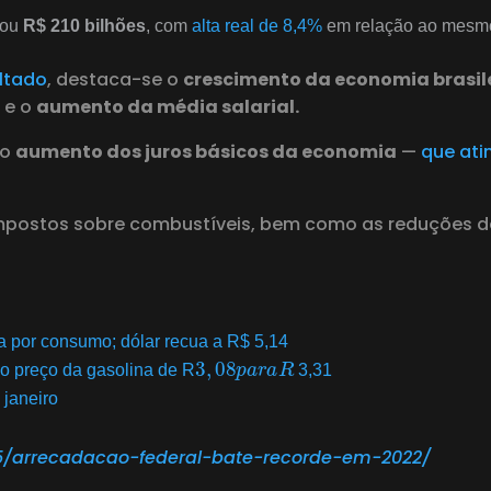
mou
R$ 210 bilhões
, com
alta real de 8,4%
em relação ao mesmo 
ltado
, destaca-se o
crescimento da economia brasil
 e o
aumento da média salarial.
 o
aumento dos juros básicos da economia
—
que ati
 impostos sobre combustíveis, bem como as reduções d
a por consumo; dólar recua a R$ 5,14
3
,
08
p
a
r
a
R
o preço da gasolina de R
3,31
janeiro
25/arrecadacao-federal-bate-recorde-em-2022/