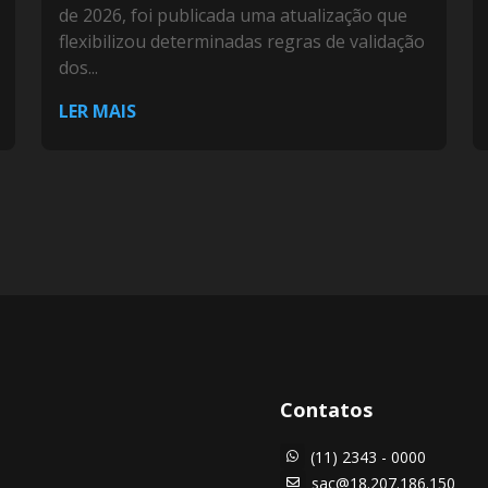
de 2026, foi publicada uma atualização que
flexibilizou determinadas regras de validação
dos...
LER MAIS
Contatos
(11) 2343 - 0000

sac@18.207.186.150
