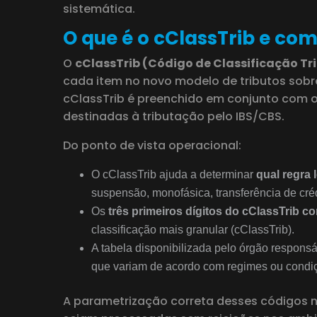
sistemática.
O que é o cClassTrib e com
O
cClassTrib (Código de Classificação Tr
cada item no novo modelo de tributos sob
cClassTrib é preenchido em conjunto com o
destinadas à tributação pelo IBS/CBS.
Do ponto de vista operacional:
O cClassTrib ajuda a determinar
qual regra 
suspensão, monofásica, transferência de crédi
Os
três primeiros dígitos do cClassTrib
classificação mais granular (cClassTrib).
A tabela disponibilizada pelo órgão respons
que variam de acordo com regimes ou condiçõ
A parametrização correta desses códigos n