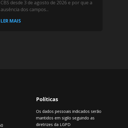
CBS desde 3 de agosto de 2026 e por que a
ausência dos campos...
LER MAIS
Políticas
Os dados pessoais indicados serão
mantidos em sigilo seguindo as
diretrizes da LGPD
50