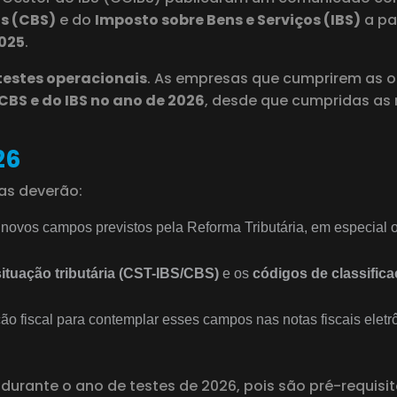
os (CBS)
e do
Imposto sobre Bens e Serviços (IBS)
a pa
2025
.
testes operacionais
. As empresas que cumprirem as 
BS e do IBS no ano de 2026
, desde que cumpridas as r
26
as deverão:
s novos campos previstos pela Reforma Tributária, em especial 
ituação tributária (CST-IBS/CBS)
e os
códigos de classificaç
ão fiscal para contemplar esses campos nas notas fiscais eletr
urante o ano de testes de 2026, pois são pré-requis