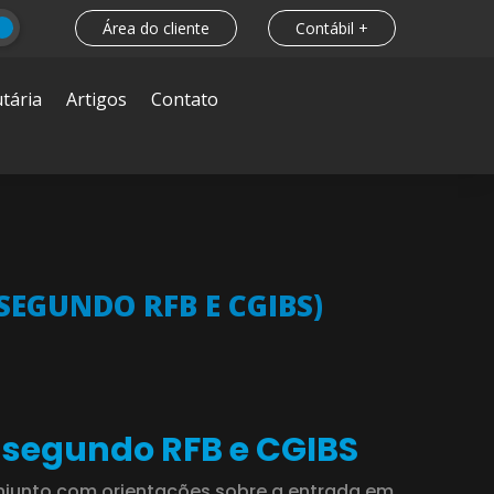
Área do cliente
Contábil +
tária
Artigos
Contato
(SEGUNDO RFB E CGIBS)
r segundo RFB e CGIBS
onjunto com orientações sobre a entrada em