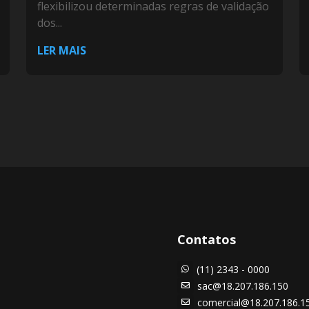
flexibilizou determinadas regras de validação
dos...
LER MAIS
Contatos
(11) 2343 - 0000

sac@18.207.186.150

comercial@18.207.186.1
