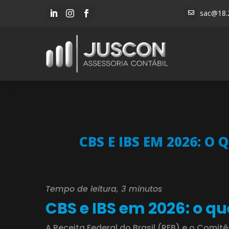
sac@18.




CBS E IBS EM 2026: O
Tempo de leitura, 3 minutos
CBS e IBS em 2026: o q
A Receita Federal do Brasil (RFB) e o Com