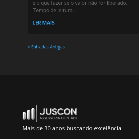
e o que fazer se o valor não for liberado.
Tempo de leitura:...
LER MAIS
« Entradas Antigas
Mais de 30 anos buscando excelência.