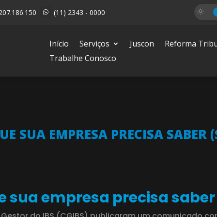
207.186.150
(11) 2343 - 0000

Início
Serviços
Juscon
Reforma Tribu
Trabalhe Conosco
 QUE SUA EMPRESA PRECISA SABER 
ue sua empresa precisa sabe
itê Gestor do IBS (CGIBS) publicaram um comunicado c