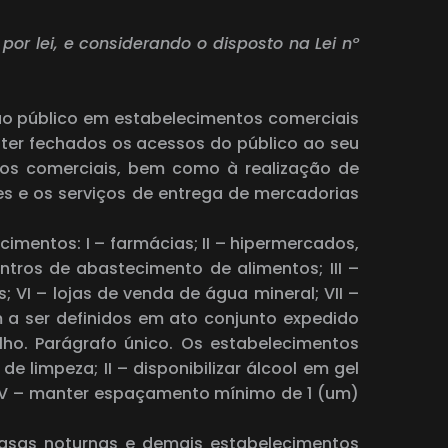
or lei, e considerando o disposto na Lei nº
l ao público em estabelecimentos comerciais
ter fechados os acessos do público ao seu
ntos comerciais, bem como à realização de
res e os serviços de entrega de mercadorias
cimentos: I – farmácias; II – hipermercados,
entros de abastecimento de alimentos; III –
; VI – lojas de venda de água mineral; VII –
em a ser definidos em ato conjunto expedido
ho. Parágrafo único. Os estabelecimentos
e limpeza; II – disponibilizar álcool em gel
e IV – manter espaçamento mínimo de 1 (um)
 casas noturnas e demais estabelecimentos