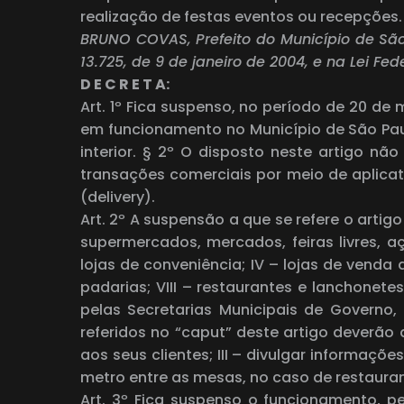
realização de festas eventos ou recepções.
BRUNO COVAS, Prefeito do Município de São 
13.725, de 9 de janeiro de 2004, e na Lei Fede
D E C R E T A:
Art. 1º Fica suspenso, no período de 20 de
em funcionamento no Município de São Pau
interior. § 2º O disposto neste artigo n
transações comerciais por meio de aplicati
(delivery).
Art. 2º A suspensão a que se refere o artig
supermercados, mercados, feiras livres, aç
lojas de conveniência; IV – lojas de venda 
padarias; VIII – restaurantes e lanchonete
pelas Secretarias Municipais de Governo
referidos no “caput” deste artigo deverão a
aos seus clientes; III – divulgar informa
metro entre as mesas, no caso de restaura
Art. 3º Fica suspenso o funcionamento, p