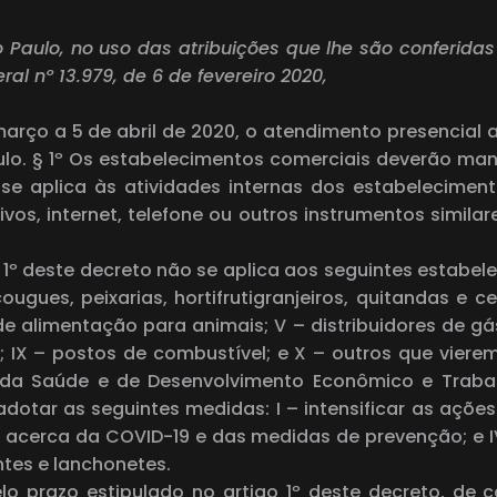
Paulo, no uso das atribuições que lhe são conferidas p
ral nº 13.979, de 6 de fevereiro 2020,
 março a 5 de abril de 2020, o atendimento presencia
lo. § 1º Os estabelecimentos comerciais deverão man
ão se aplica às atividades internas dos estabelecime
vos, internet, telefone ou outros instrumentos simila
o 1º deste decreto não se aplica aos seguintes estabele
ougues, peixarias, hortifrutigranjeiros, quitandas e c
de alimentação para animais; V – distribuidores de gás
s; IX – postos de combustível; e X – outros que vier
, da Saúde e de Desenvolvimento Econômico e Trabal
dotar as seguintes medidas: I – intensificar as ações d
ções acerca da COVID-19 e das medidas de prevenção; 
ntes e lanchonetes.
elo prazo estipulado no artigo 1º deste decreto, de