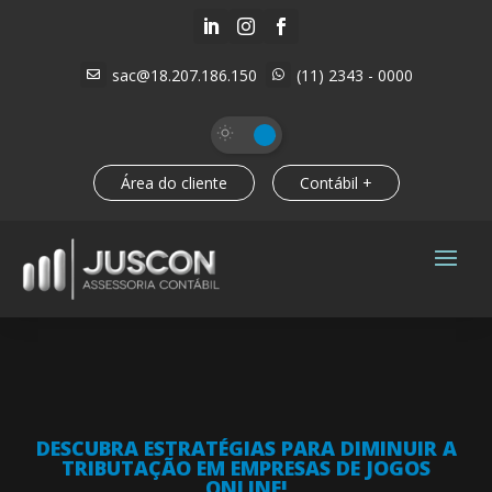



sac@18.207.186.150
(11) 2343 - 0000


Área do cliente
Contábil +
DESCUBRA ESTRATÉGIAS PARA DIMINUIR A
TRIBUTAÇÃO EM EMPRESAS DE JOGOS
ONLINE!