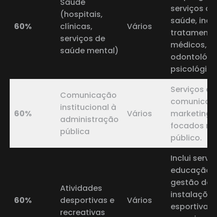
Saúde
serviços de
(hospitais,
saúde, incl
60%
clínicas,
Vários
tratamento
serviços de
médicos,
saúde mental)
odontológi
psicológico
Serviços de
Comunicação
comunicaç
institucional à
60%
Vários
marketing d
administração
focados no
pública
público.
Inclui servi
educação fí
gestão de
Atividades
instalações
60%
desportivas e
Vários
esportivas 
recreativas