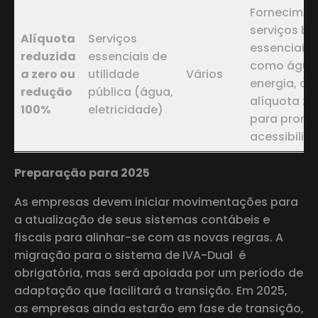
Fornecimen
serviços bá
Alíquota
Serviços
essenciais,
reduzida
essenciais de
como água
a zero ou
utilidade
Vários
energia, c
redução
pública (água,
alíquota ze
100%
eletricidade)
para promo
acessibilid
Preparação para 2025
As empresas devem iniciar movimentações para
a atualização de seus sistemas contábeis e
fiscais para alinhar-se com as novas regras. A
migração para o sistema de IVA-Dual é
obrigatória, mas será apoiada por um período de
adaptação que facilitará a transição. Em 2025,
as empresas ainda estarão em fase de transição,