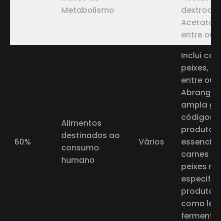
Metabolismo
dextroalf
Acetato de
entre outr
Inclui car
peixes, lat
entre outr
Abrange 
ampla ga
códigos 
Alimentos
produtos
destinados ao
60%
Vários
essencia
consumo
carnes di
humano
peixes nã
especific
produtos 
como leit
fermenta