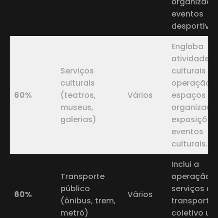
organizaçã
eventos
desportivos
Engloba
atividades
Serviços
culturais 
culturais
operação 
60%
(teatros,
Vários
espaços de 
museus,
organizaçã
galerias)
exposições
eventos
culturais.
Inclui a
Transporte
operação 
público
serviços de
60%
Vários
(ônibus, trem,
transporte
metrô)
coletivo ur