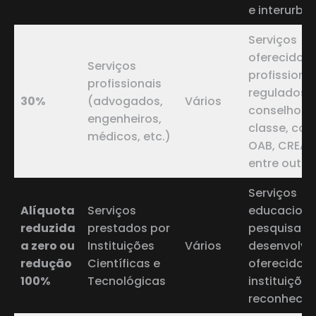
e interurba
Serviços
oferecidos 
Serviços
profissiona
profissionais
regulados 
30%
(advogados,
Vários
conselhos 
engenheiros,
classe, co
médicos, etc.)
OAB, CREA,
entre outro
Serviços
Alíquota
Serviços
educaciona
reduzida
prestados por
pesquisa e
a zero ou
Instituições
Vários
desenvolvi
redução
Científicas e
oferecidos 
100%
Tecnológicas
instituições
reconhecid