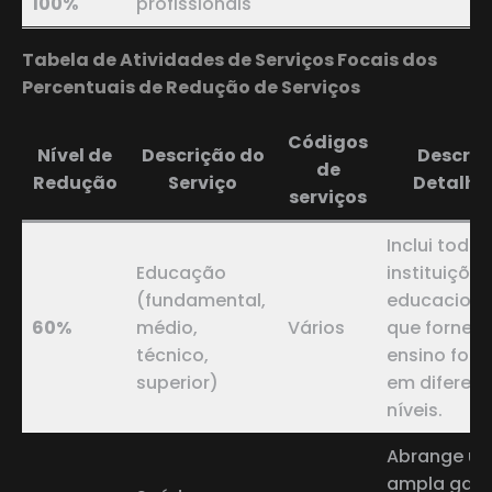
100%
profissionais
Tabela de Atividades de Serviços Focais dos
Percentuais de Redução de Serviços
Códigos
Nível de
Descrição do
Descriç
de
Redução
Serviço
Detalh
serviços
Inclui todas
Educação
instituições
(fundamental,
educaciona
60%
médio,
Vários
que fornec
técnico,
ensino form
superior)
em diferent
níveis.
Abrange u
ampla gam