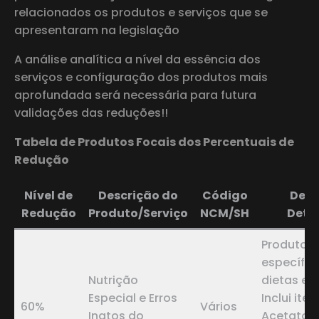
relacionados os produtos e serviços que se
apresentaram na legislação
A análise analítica a nível da essência dos
serviços e configuração dos produtos mais
aprofundada será necessária para futura
validações das reduções!!
Tabela de Produtos Focais dos Percentuais de
Redução
Nível de
Descrição do
Código
Desc
Redução
Produto/Serviço
NCM/SH
Deta
Produtos
específic
Nutrição
dietas es
Especial e Erros
Inclui it
60%
Vários
Inatos do
Acetato 