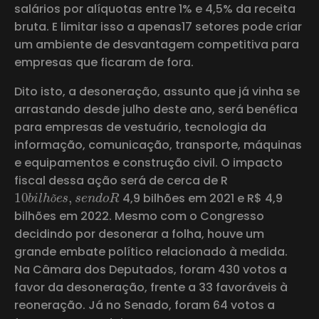
salários por alíquotas entre 1% e 4,5% da receita
bruta. E limitar isso a apenas17 setores pode criar
um ambiente de desvantagem competitiva para
empresas que ficaram de fora.
Dito isto, a desoneração, assunto que já vinha se
arrastando desde julho deste ano, será benéfica
para empresas de vestuário, tecnologia da
informação, comunicação, transporte, máquinas
e equipamentos e construção civil. O impacto
fiscal dessa ação será de cerca de R
10
b
i
l
h
õ
e
s
,
s
e
n
d
o
R
4,9 bilhões em 2021 e R$ 4,9
õ
bilhões em 2022. Mesmo com o Congresso
decidindo por desonerar a folha, houve um
grande embate político relacionado à medida.
Na Câmara dos Deputados, foram 430 votos a
favor da desoneração, frente a 33 favoráveis à
reoneração. Já no Senado, foram 64 votos a