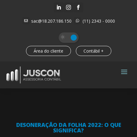



sac@18.207.186.150
(11) 2343 - 0000


Área do cliente
Contábil +
DESONERAÇÃO DA FOLHA 2022: O QUE
SIGNIFICA?