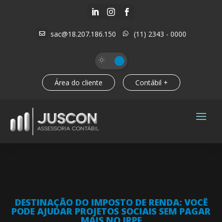



sac@18.207.186.150
(11) 2343 - 0000


Área do cliente
Contábil +
DESTINAÇÃO DO IMPOSTO DE RENDA: VOCÊ
PODE AJUDAR PROJETOS SOCIAIS SEM PAGAR
MAIS NO IRPF