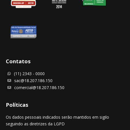
Contatos
(11) 2343 - 0000

sac@18.207.186.150

comercial@18.207.186.150

Políticas
Os dados pessoais indicados serão mantidos em sigilo
seguindo as diretrizes da LGPD