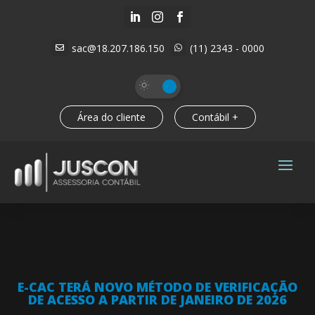



sac@18.207.186.150
(11) 2343 - 0000


Área do cliente
Contábil +
E-CAC TERÁ NOVO MÉTODO DE VERIFICAÇÃO
DE ACESSO A PARTIR DE JANEIRO DE 2026