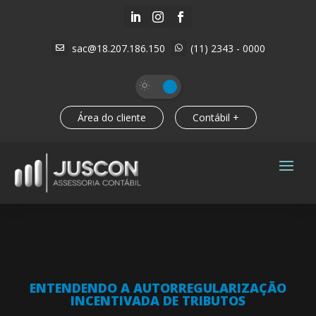



sac@18.207.186.150
(11) 2343 - 0000


Área do cliente
Contábil +
ENTENDENDO A AUTORREGULARIZAÇÃO
INCENTIVADA DE TRIBUTOS