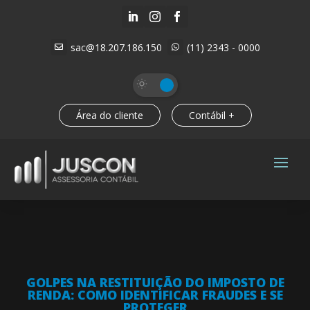



sac@18.207.186.150
(11) 2343 - 0000


Área do cliente
Contábil +
GOLPES NA RESTITUIÇÃO DO IMPOSTO DE
RENDA: COMO IDENTIFICAR FRAUDES E SE
PROTEGER