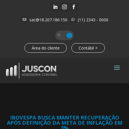



sac@18.207.186.150
(11) 2343 - 0000


Área do cliente
Contábil +
IBOVESPA BUSCA MANTER RECUPERAÇÃO
APÓS DEFINIÇÃO DA META DE INFLAÇÃO EM
3%