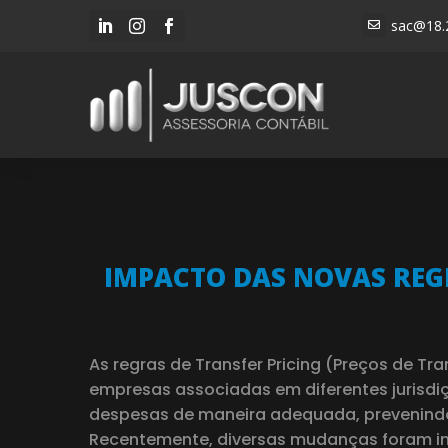
sac@18.




IMPACTO DAS NOVAS REG
As regras de Transfer Pricing (Preços de Tr
empresas associadas em diferentes jurisdi
despesas de maneira adequada, prevenindo a
Recentemente, diversas mudanças foram int