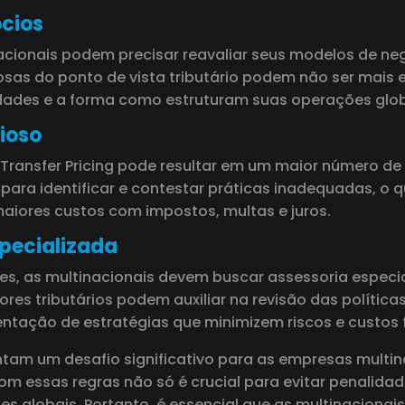
cios
cionais podem precisar reavaliar seus modelos de negó
sas do ponto de vista tributário podem não ser mais e
idades e a forma como estruturam suas operações glob
ioso
ansfer Pricing pode resultar em um maior número de aud
ara identificar e contestar práticas inadequadas, o qu
maiores custos com impostos, multas e juros.
pecializada
es, as multinacionais devem buscar assessoria especi
tores tributários podem auxiliar na revisão das polític
ação de estratégias que minimizem riscos e custos f
entam um desafio significativo para as empresas mult
om essas regras não só é crucial para evitar penalida
ões globais. Portanto, é essencial que as multinacion