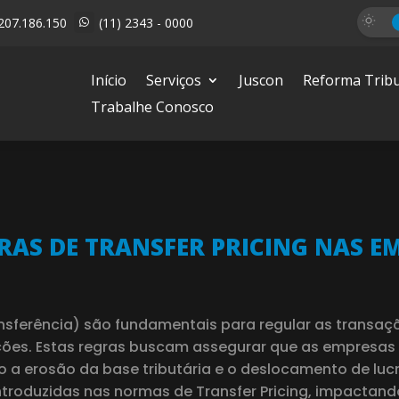
207.186.150
(11) 2343 - 0000

Início
Serviços
Juscon
Reforma Tribu
Trabalhe Conosco
RAS DE TRANSFER PRICING NAS E
ansferência) são fundamentais para regular as transaçõ
ções. Estas regras buscam assegurar que as empresas 
 erosão da base tributária e o deslocamento de lucro
roduzidas nas normas de Transfer Pricing, impactand