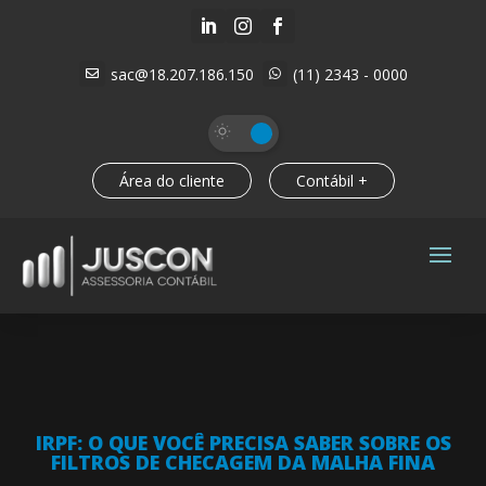



sac@18.207.186.150
(11) 2343 - 0000


Área do cliente
Contábil +
IRPF: O QUE VOCÊ PRECISA SABER SOBRE OS
FILTROS DE CHECAGEM DA MALHA FINA