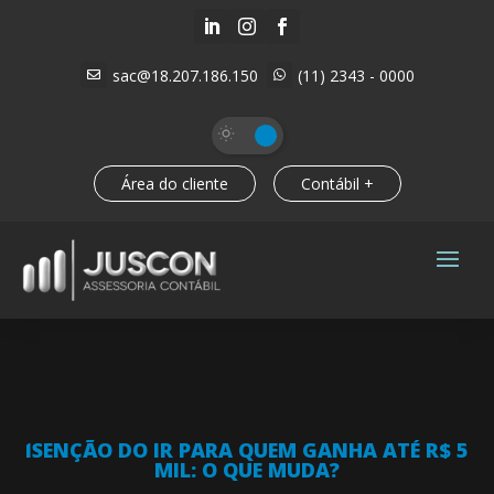



sac@18.207.186.150
(11) 2343 - 0000


Área do cliente
Contábil +
ISENÇÃO DO IR PARA QUEM GANHA ATÉ R$ 5
MIL: O QUE MUDA?