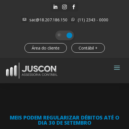



sac@18.207.186.150
(11) 2343 - 0000


Área do cliente
Contábil +
MEIS PODEM REGULARIZAR DÉBITOS ATÉ O
DIA 30 DE SETEMBRO