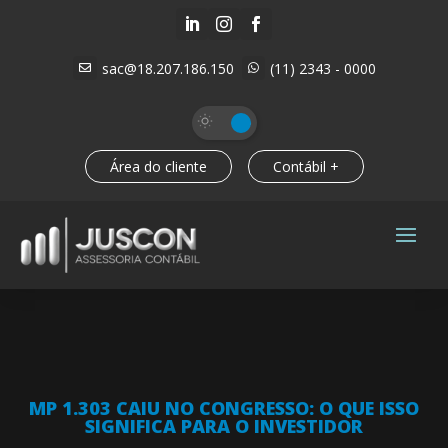



sac@18.207.186.150
(11) 2343 - 0000


Área do cliente
Contábil +
MP 1.303 CAIU NO CONGRESSO: O QUE ISSO
SIGNIFICA PARA O INVESTIDOR