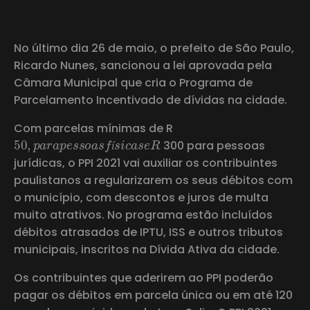
No último dia 26 de maio, o prefeito de São Paulo,
Ricardo Nunes, sancionou a lei aprovada pela
Câmara Municipal que cria o Programa de
Parcelamento Incentivado de dívidas na cidade.
Com parcelas mínimas de R
50
,
p
a
r
a
p
e
s
s
o
a
s
f
í
s
i
c
a
s
e
R
300 para pessoas
í
jurídicas, o PPI 2021 vai auxiliar os contribuintes
paulistanos a regularizarem os seus débitos com
o município, com descontos e juros de multa
muito atrativos. No programa estão incluídos
débitos atrasados de IPTU, ISS e outros tributos
municipais, inscritos na Dívida Ativa da cidade.
Os contribuintes que aderirem ao PPI poderão
pagar os débitos em parcela única ou em até 120