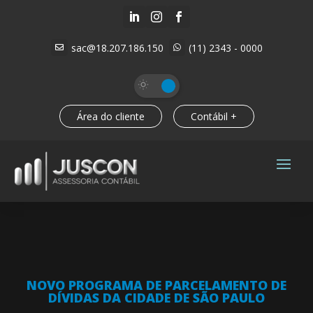



sac@18.207.186.150
(11) 2343 - 0000


Área do cliente
Contábil +
NOVO PROGRAMA DE PARCELAMENTO DE
DÍVIDAS DA CIDADE DE SÃO PAULO