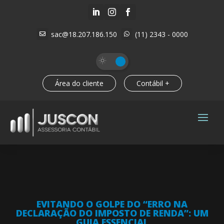



sac@18.207.186.150
(11) 2343 - 0000


Área do cliente
Contábil +
EVITANDO O GOLPE DO “ERRO NA
DECLARAÇÃO DO IMPOSTO DE RENDA”: UM
GUIA ESSENCIAL