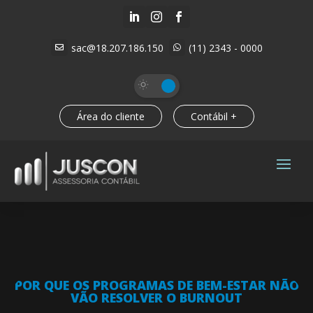



sac@18.207.186.150
(11) 2343 - 0000


Área do cliente
Contábil +
POR QUE OS PROGRAMAS DE BEM-ESTAR NÃO
VÃO RESOLVER O BURNOUT