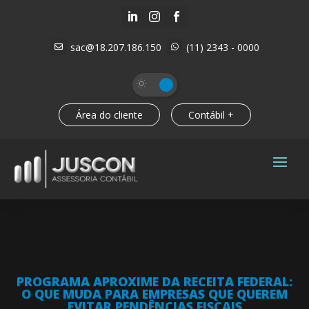



sac@18.207.186.150
(11) 2343 - 0000


Área do cliente
Contábil +
PROGRAMA APROXIME DA RECEITA FEDERAL:
O QUE MUDA PARA EMPRESAS QUE QUEREM
EVITAR PENDÊNCIAS FISCAIS