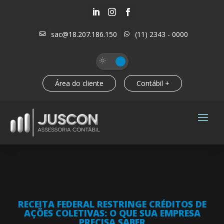



sac@18.207.186.150
(11) 2343 - 0000


Área do cliente
Contábil +
RECEITA FEDERAL RESTRINGE CRÉDITOS DE
AÇÕES COLETIVAS: O QUE SUA EMPRESA
PRECISA SABER