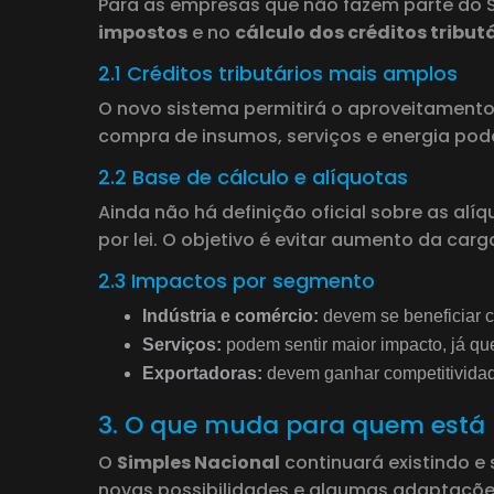
Para as empresas que não fazem parte do Si
impostos
e no
cálculo dos créditos tribut
2.1 Créditos tributários mais amplos
O novo sistema permitirá o aproveitamento
compra de insumos, serviços e energia po
2.2 Base de cálculo e alíquotas
Ainda não há definição oficial sobre as alí
por lei. O objetivo é evitar aumento da carg
2.3 Impactos por segmento
Indústria e comércio:
devem se beneficiar c
Serviços:
podem sentir maior impacto, já que
Exportadoras:
devem ganhar competitividade
3. O que muda para quem está 
O
Simples Nacional
continuará existindo e
novas possibilidades e algumas adaptaçõ