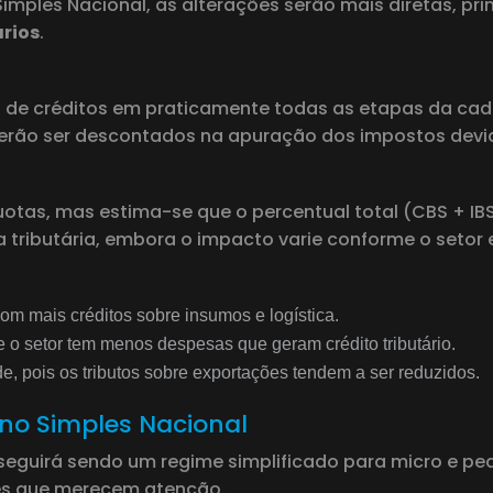
mples Nacional, as alterações serão mais diretas, pr
ários
.
 de créditos em praticamente todas as etapas da cadei
derão ser descontados na apuração dos impostos devi
quotas, mas estima-se que o percentual total (CBS + IB
a tributária, embora o impacto varie conforme o setor e
om mais créditos sobre insumos e logística.
 o setor tem menos despesas que geram crédito tributário.
, pois os tributos sobre exportações tendem a ser reduzidos.
no Simples Nacional
 seguirá sendo um regime simplificado para micro e p
es que merecem atenção.