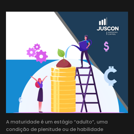
A maturidade é um estágio “adulto”, uma
condição de plenitude ou de habilidade