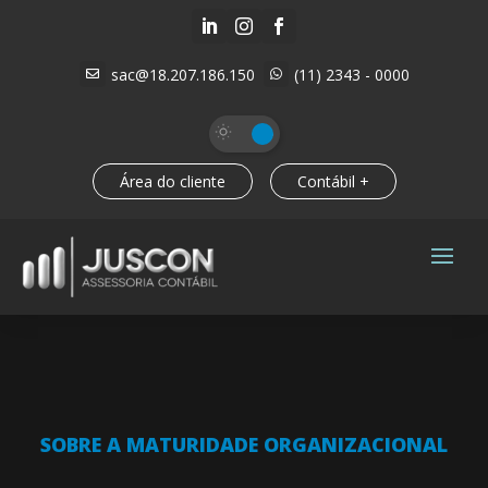



sac@18.207.186.150
(11) 2343 - 0000


Área do cliente
Contábil +
SOBRE A MATURIDADE ORGANIZACIONAL