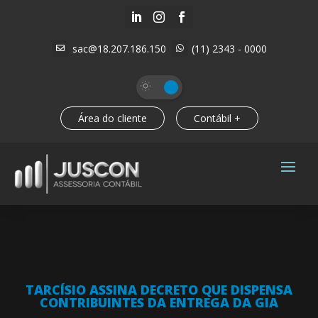



sac@18.207.186.150
(11) 2343 - 0000


Área do cliente
Contábil +
TARCÍSIO ASSINA DECRETO QUE DISPENSA
CONTRIBUINTES DA ENTREGA DA GIA